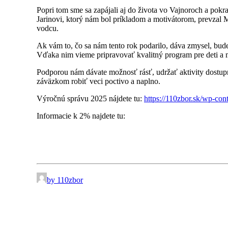
Popri tom sme sa zapájali aj do života vo Vajnoroch a pokr
Jarinovi, ktorý nám bol príkladom a motivátorom, prevzal 
vodcu.
Ak vám to, čo sa nám tento rok podarilo, dáva zmysel, bude
Vďaka nim vieme pripravovať kvalitný program pre deti a m
Podporou nám dávate možnosť rásť, udržať aktivity dostupné
záväzkom robiť veci poctivo a naplno.
Výročnú správu 2025 nájdete tu:
https://110zbor.sk/wp-co
Informacie k 2% najdete tu:
by 110zbor