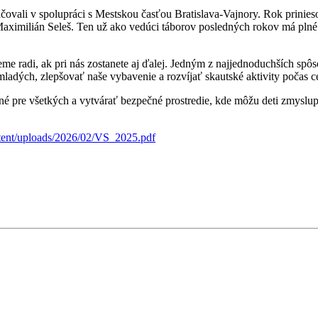
ačovali v spolupráci s Mestskou časťou Bratislava-Vajnory. Rok prinies
Maximilián Seleš. Ten už ako vedúci táborov posledných rokov má plné
me radi, ak pri nás zostanete aj ďalej. Jedným z najjednoduchších spô
ladých, zlepšovať naše vybavenie a rozvíjať skautské aktivity počas c
 pre všetkých a vytvárať bezpečné prostredie, kde môžu deti zmyslupln
ntent/uploads/2026/02/VS_2025.pdf