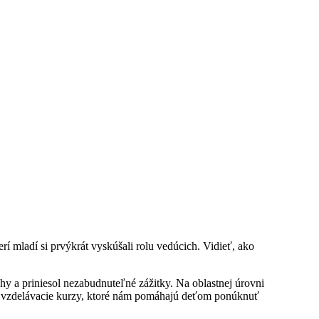
rí mladí si prvýkrát vyskúšali rolu vedúcich. Vidieť, ako
y a priniesol nezabudnuteľné zážitky. Na oblastnej úrovni
vali vzdelávacie kurzy, ktoré nám pomáhajú deťom ponúknuť