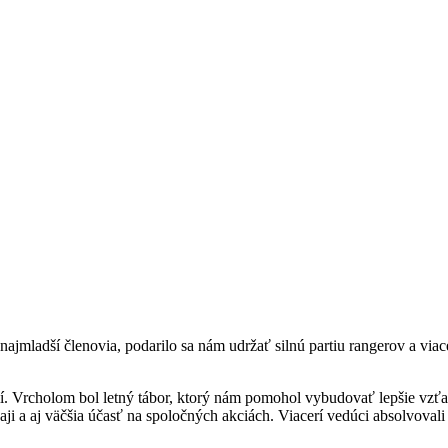
ajmladší členovia, podarilo sa nám udržať silnú partiu rangerov a viace
í. Vrcholom bol letný tábor, ktorý nám pomohol vybudovať lepšie vzťah
urnaji a aj väčšia účasť na spoločných akciách. Viacerí vedúci absolvo