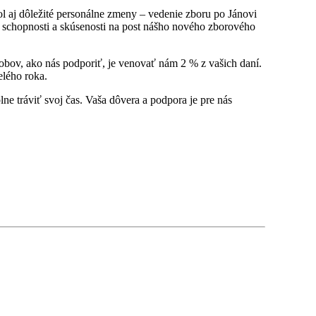
ol aj dôležité personálne zmeny – vedenie zboru po Jánovi
 schopnosti a skúsenosti na post nášho nového zborového
sobov, ako nás podporiť, je venovať nám 2 % z vašich daní.
elého roka.
e tráviť svoj čas. Vaša dôvera a podpora je pre nás