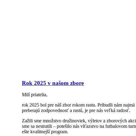
Rok 2025 v našom zbore
Milí priatelia,
rok 2025 bol pre náš zbor rokom rastu. Pribudli nám najmä n
preberajú zodpovednosť a rastú, je pre nás veľká radosť.
Zažili sme množstvo družinoviek, výletov a zborových akci
sme sa nestratili – potešilo nás víťazstvo na futbalovom t
ešte kvalitnejší program.