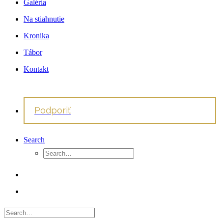
Galéria
Na stiahnutie
Kronika
Tábor
Kontakt
Podporiť
Search