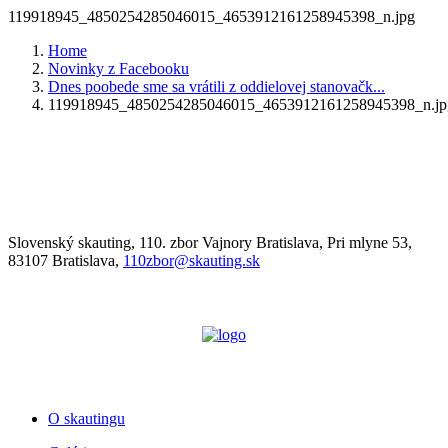
119918945_4850254285046015_4653912161258945398_n.jpg
Home
Novinky z Facebooku
Dnes poobede sme sa vrátili z oddielovej stanovačk...
119918945_4850254285046015_4653912161258945398_n.jp
Slovenský skauting, 110. zbor Vajnory Bratislava, Pri mlyne 53,
83107 Bratislava,
110zbor@skauting.sk
O skautingu