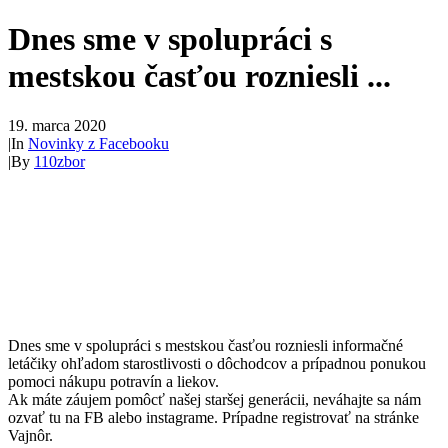
Dnes sme v spolupráci s
mestskou časťou rozniesli ...
19. marca 2020
|
In
Novinky z Facebooku
|
By
110zbor
Dnes sme v spolupráci s mestskou časťou rozniesli informačné
letáčiky ohľadom starostlivosti o dôchodcov a prípadnou ponukou
pomoci nákupu potravín a liekov.
Ak máte záujem pomôcť našej staršej generácii, neváhajte sa nám
ozvať tu na FB alebo instagrame. Prípadne registrovať na stránke
Vajnôr.