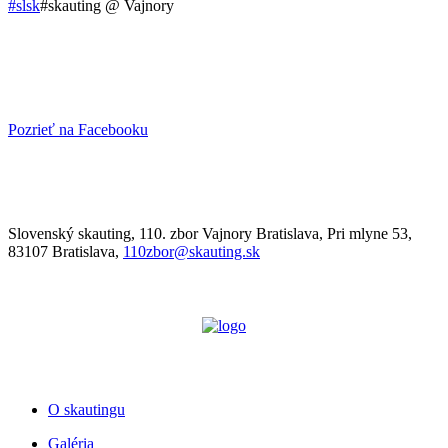
#slsk
#skauting @ Vajnory
Pozrieť na Facebooku
Slovenský skauting, 110. zbor Vajnory Bratislava, Pri mlyne 53,
83107 Bratislava,
110zbor@skauting.sk
O skautingu
Galéria