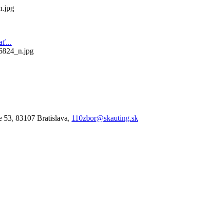
.jpg
ť...
824_n.jpg
e 53, 83107 Bratislava,
110zbor@skauting.sk