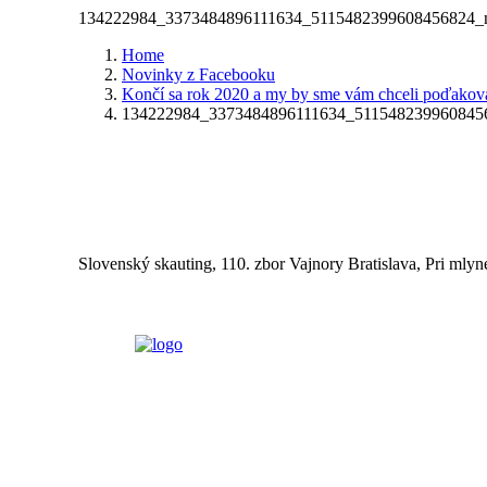
134222984_3373484896111634_5115482399608456824_n
Home
Novinky z Facebooku
Končí sa rok 2020 a my by sme vám chceli poďakova
134222984_3373484896111634_5115482399608456
Slovenský skauting, 110. zbor Vajnory Bratislava, Pri mlyn