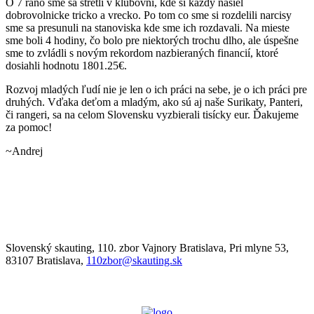
O 7 ráno sme sa stretli v klubovni, kde si každý našiel
dobrovolnicke tricko a vrecko. Po tom co sme si rozdelili narcisy
sme sa presunuli na stanoviska kde sme ich rozdavali. Na mieste
sme boli 4 hodiny, čo bolo pre niektorých trochu dlho, ale úspešne
sme to zvládli s novým rekordom nazbieraných financií, ktoré
dosiahli hodnotu 1801.25€.
Rozvoj mladých ľudí nie je len o ich práci na sebe, je o ich práci pre
druhých. Vďaka deťom a mladým, ako sú aj naše Surikaty, Panteri,
či rangeri, sa na celom Slovensku vyzbierali tisícky eur. Ďakujeme
za pomoc!
~Andrej
Slovenský skauting, 110. zbor Vajnory Bratislava, Pri mlyne 53,
83107 Bratislava,
110zbor@skauting.sk