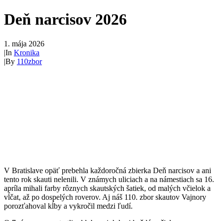
Deň narcisov 2026
1. mája 2026
|
In
Kronika
|
By
110zbor
V Bratislave opäť prebehla každoročná zbierka Deň narcisov a ani
tento rok skauti nelenili. V známych uliciach a na námestiach sa 16.
apríla mihali farby rôznych skautských šatiek, od malých včielok a
vĺčat, až po dospelých roverov. Aj náš 110. zbor skautov Vajnory
porozťahoval kĺby a vykročil medzi ľudí.