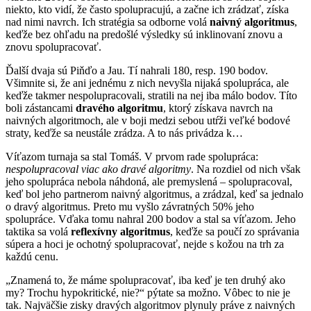
niekto, kto vidí, že často spolupracujú, a začne ich zrádzať, získa
nad nimi navrch. Ich stratégia sa odborne volá
naivný algoritmus
,
keďže bez ohľadu na predošlé výsledky sú inklinovaní znovu a
znovu spolupracovať.
Ďalší dvaja sú Piňďo a Jau. Tí nahrali 180, resp. 190 bodov.
Všimnite si, že ani jednému z nich nevyšla nijaká spolupráca, ale
keďže takmer nespolupracovali, stratili na nej iba málo bodov. Títo
boli zástancami
dravého algoritmu
, ktorý získava navrch na
naivných algoritmoch, ale v boji medzi sebou utŕži veľké bodové
straty, keďže sa neustále zrádza. A to nás privádza k…
Víťazom turnaja sa stal Tomáš. V prvom rade spolupráca:
nespolupracoval viac ako dravé algoritmy
. Na rozdiel od nich však
jeho spolupráca nebola náhdoná, ale premyslená – spolupracoval,
keď bol jeho partnerom naivný algoritmus, a zrádzal, keď sa jednalo
o dravý algoritmus. Preto mu vyšlo závratných 50% jeho
spolupráce. Vďaka tomu nahral 200 bodov a stal sa víťazom. Jeho
taktika sa volá
reflexívny algoritmus
, keďže sa poučí zo správania
súpera a hoci je ochotný spolupracovať, nejde s kožou na trh za
každú cenu.
„Znamená to, že máme spolupracovať, iba keď je ten druhý ako
my? Trochu hypokritické, nie?“ pýtate sa možno. Vôbec to nie je
tak. Najväčšie zisky dravých algoritmov plynuly práve z naivných