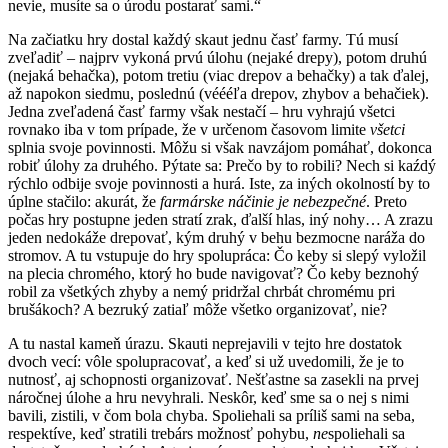
nevie, musíte sa o úrodu postarať sami.“
Na začiatku hry dostal každý skaut jednu časť farmy. Tú musí
zveľadiť – najprv vykoná prvú úlohu (nejaké drepy), potom druhú
(nejaká behačka), potom tretiu (viac drepov a behačky) a tak ďalej,
až napokon siedmu, poslednú (véééľa drepov, zhybov a behačiek).
Jedna zveľadená časť farmy však nestačí – hru vyhrajú všetci
rovnako iba v tom prípade, že v určenom časovom limite
všetci
splnia svoje povinnosti. Môžu si však navzájom pomáhať, dokonca
robiť úlohy za druhého. Pýtate sa: Prečo by to robili? Nech si kaźdý
rýchlo odbije svoje povinnosti a hurá. Iste, za iných okolností by to
úplne stačilo: akurát, že
farmárske náčinie je nebezpečné
. Preto
počas hry postupne jeden stratí zrak, ďalší hlas, iný nohy… A zrazu
jeden nedokáže drepovať, kým druhý v behu bezmocne naráža do
stromov. A tu vstupuje do hry spolupráca: Čo keby si slepý vyložil
na plecia chromého, ktorý ho bude navigovať? Čo keby beznohý
robil za všetkých zhyby a nemý pridržal chrbát chromému pri
brušákoch? A bezruký zatiaľ môže všetko organizovať, nie?
A tu nastal kameň úrazu. Skauti neprejavili v tejto hre dostatok
dvoch vecí: vôle spolupracovať, a keď si už uvedomili, že je to
nutnosť, aj schopnosti organizovať. Nešťastne sa zasekli na prvej
náročnej úlohe a hru nevyhrali. Neskôr, keď sme sa o nej s nimi
bavili, zistili, v čom bola chyba. Spoliehali sa príliš sami na seba,
respektíve, keď stratili trebárs možnosť pohybu,
ne
spoliehali sa