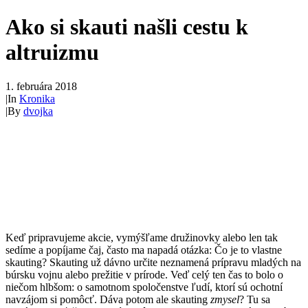
Ako si skauti našli cestu k
altruizmu
1. februára 2018
|
In
Kronika
|
By
dvojka
Keď pripravujeme akcie, vymýšľame družinovky alebo len tak
sedíme a popíjame čaj, často ma napadá otázka: Čo je to vlastne
skauting? Skauting už dávno určite neznamená prípravu mladých na
búrsku vojnu alebo prežitie v prírode. Veď celý ten čas to bolo o
niečom hlbšom: o samotnom spoločenstve ľudí, ktorí sú ochotní
navzájom si pomôcť. Dáva potom ale skauting
zmysel
? Tu sa