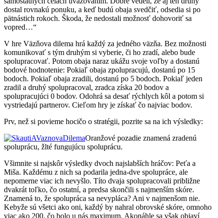
samostatných celách uvažovaním. Dobre vedeli, že aj ten druhý
dostal rovnakú ponuku, a keď budú obaja svedčiť, odsedia si po
pätnástich rokoch. Škoda, že nedostali možnosť dohovoriť sa
vopred…“
V hre Väzňova dilema hrá každý za jedného väzňa. Bez možnosti
komunikovať s tým druhým si vyberie, či ho zradí, alebo bude
spolupracovať. Potom obaja naraz ukážu svoje voľby a dostanú
bodové hodnotenie: Pokiaľ obaja zpolupracujú, dostanú po 15
bodoch. Pokiaľ obaja zradili, dostanú po 5 bodoch. Pokiaľ jeden
zradil a druhý spolupracoval, zradca získa 20 bodov a
spolupracujúci 0 bodov. Odohrá sa desať rýchlych kôl a potom si
vystriedajú partnerov. Cieľom hry je získať čo najviac bodov.
Prv, než si povieme hocičo o stratégii, pozrite sa na ich výsledky:
Oranžové pozadie znamená zradenú
spoluprácu, žlté fungujúcu spoluprácu.
Všimnite si najskôr výsledky dvoch najslabších hráčov: Peťa a
Miša. Každému z nich sa podarila jedna-dve spolupráce, ale
nepomerne viac ich nevyšlo. Títo dvaja spolupracovali približne
dvakrát toľko, čo ostatní, a predsa skončili s najmenším skóre.
Znamená to, že spolupráca sa nevypláca? Ani v najmenšom nie.
Kebyže sú všetci ako oni, každý by nahral obrovské skóre, omnoho
viac ako 200, čo bolo u nás maximum. Akonáhle sa však objaví