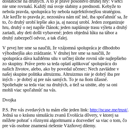
dostatočne na druhých. A to je práve posolstvo druhej hry: Všetci
nie sme rovnakí. Každý má svoje slabiny a prednosti. Kebyže to
nebola pravda, spolupráca by nebola najefektívnejšou stratégiou.
Ale keďže to pravda
je
, nezostáva nám nič iné, iba spoľahnúť sa, že
to, čo druhý urobí lepšie ako ja, aj naozaj urobí. Jeden zorganizuje
hru, druhý o nej napíše článok; jeden naplánuje trasu výletu a druhý
zariadi, aby deti došli vybavené; jeden objedná lúku na tábor a
druhý zabezpečí odvoz, a tak ďalej.
V prvej hre sme sa naučili, že vzájomná spolupráca je dlhodobo
výhodnejšia ako zrádzanie. V druhej hre sme sa naučili, že
spolupráca dáva každému silu v určitej úlohe rovnú sile najlepšieho
zo skupiny. Práve preto sa teda oplatí aplikovať spoluprácu do
našich životov, alebo, ako by povedal učenec: Nech zavládne v
našej skupine politika altruizmu. Altruizmus nie je dobrý iba pre
iných – je dobrý aj pre nás samých. To je na ňom úžasné.
Spoliehajte sa teda viac na druhých, a tiež sa uistite, aby sa oni
mohli viac spoľahnúť na vás.
Dvojka
P.S. Pre vás zvedavých tu mám ešte jeden link:
http://ncase.me/trust/
.
Jedná sa o krásnu simuláciu zvanú Evolúcia dôvery, v ktorej sa
môžete pohrať s rôznymi algoritmami a dozvedieť sa viac o tom, čo
pre vás osobne znamená riešenie Väzňovej dilemy.