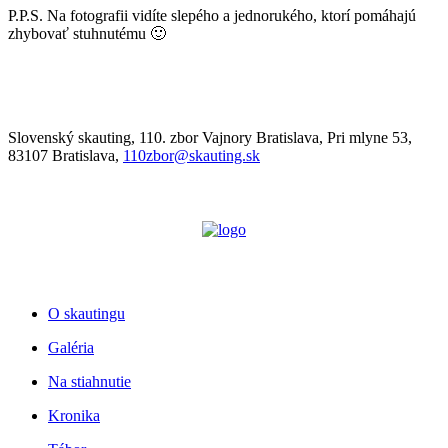
P.P.S. Na fotografii vidíte slepého a jednorukého, ktorí pomáhajú
zhybovať stuhnutému 🙂
Slovenský skauting, 110. zbor Vajnory Bratislava, Pri mlyne 53,
83107 Bratislava,
110zbor@skauting.sk
O skautingu
Galéria
Na stiahnutie
Kronika