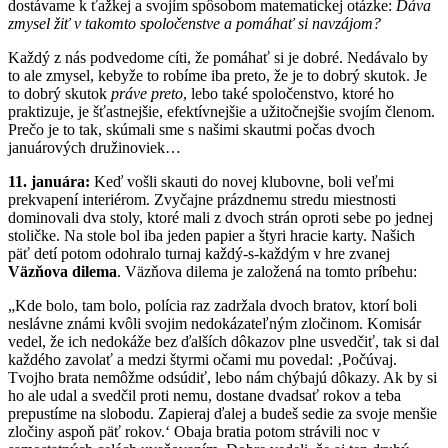
dostávame k ťažkej a svojím spôsobom matematickej otázke:
Dáva
zmysel žiť v takomto spoločenstve a pomáhať si navzájom?
Každý z nás podvedome cíti, že pomáhať si je dobré. Nedávalo by
to ale zmysel, kebyže to robíme iba preto, že je to dobrý skutok. Je
to dobrý skutok
práve preto
, lebo také spoločenstvo, ktoré ho
praktizuje, je šťastnejšie, efektívnejšie a užitočnejšie svojím členom.
Prečo je to tak, skúmali sme s našimi skautmi počas dvoch
januárových družinoviek…
11. januára:
Keď vošli skauti do novej klubovne, boli veľmi
prekvapení interiérom. Zvyčajne prázdnemu stredu miestnosti
dominovali dva stoly, ktoré mali z dvoch strán oproti sebe po jednej
stoličke. Na stole bol iba jeden papier a štyri hracie karty. Našich
päť detí potom odohralo turnaj každý-s-každým v hre zvanej
Väzňova dilema
. Väzňova dilema je založená na tomto príbehu:
„Kde bolo, tam bolo, polícia raz zadržala dvoch bratov, ktorí boli
neslávne známi kvôli svojim nedokázateľným zločinom. Komisár
vedel, že ich nedokáže bez ďalších dôkazov plne usvedčiť, tak si dal
každého zavolať a medzi štyrmi očami mu povedal: ‚Počúvaj.
Tvojho brata nemôžme odsúdiť, lebo nám chýbajú dôkazy. Ak by si
ho ale udal a svedčil proti nemu, dostane dvadsať rokov a teba
prepustíme na slobodu. Zapieraj ďalej a budeš sedie za svoje menšie
zločiny aspoň päť rokov.‘ Obaja bratia potom strávili noc v