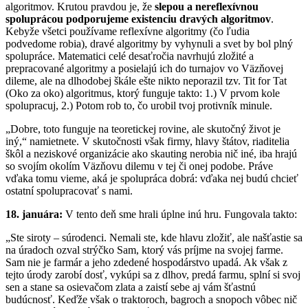
algoritmov. Krutou pravdou je, že
slepou a nereflexívnou
spoluprácou podporujeme existenciu dravých algoritmov
.
Kebyže všetci používame reflexívne algoritmy (čo ľudia
podvedome robia), dravé algoritmy by vyhynuli a svet by bol plný
spolupráce. Matematici celé desaťročia navrhujú zložité a
prepracované algoritmy a posielajú ich do turnajov vo Väzňovej
dileme, ale na dlhodobej škále ešte nikto neporazil tzv. Tit for Tat
(Oko za oko) algoritmus, ktorý funguje takto: 1.) V prvom kole
spolupracuj, 2.) Potom rob to, čo urobil tvoj protivník minule.
„Dobre, toto funguje na teoretickej rovine, ale skutočný život je
iný,“ namietnete. V skutočnosti však firmy, hlavy štátov, riaditelia
škôl a neziskové organizácie ako skauting nerobia nič iné, iba hrajú
so svojím okolím Väzňovu dilemu v tej či onej podobe. Práve
vďaka tomu vieme, aká je spolupráca dobrá: vďaka nej budú chcieť
ostatní spolupracovať s nami.
18. januára:
V tento deň sme hrali úplne inú hru. Fungovala takto:
„Ste siroty – súrodenci. Nemali ste, kde hlavu zložiť, ale našťastie sa
na úradoch ozval strýčko Sam, ktorý vás príjme na svojej farme.
Sam nie je farmár a jeho zdedené hospodárstvo upadá. Ak však z
tejto úrody zarobí dosť, vykúpi sa z dlhov, predá farmu, splní si svoj
sen a stane sa osievačom zlata a zaistí sebe aj vám šťastnú
budúcnosť. Keďže však o traktoroch, bagroch a snopoch vôbec nič