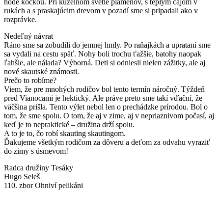
hode kockou. Pri kúzelnom svetle plameňov, s teplým čajom v
rukách a s praskajúcim drevom v pozadí sme si pripadali ako v
rozprávke.
Nedeľný návrat
Ráno sme sa zobudili do jemnej hmly. Po raňajkách a uprataní sme
sa vydali na cestu späť. Nohy boli trochu ťažšie, batohy naopak
ľahšie, ale nálada? Výborná. Deti si odniesli nielen zážitky, ale aj
nové skautské známosti.
Prečo to robíme?
Viem, že pre mnohých rodičov bol tento termín náročný. Týždeň
pred Vianocami je hektický. Ale práve preto sme takí vďační, že
väčšina prišla. Tento výlet nebol len o prechádzke prírodou. Bol o
tom, že sme spolu. O tom, že aj v zime, aj v nepriaznivom počasí, aj
keď je to nepraktické – družina drží spolu.
A to je to, čo robí skauting skautingom.
Ďakujeme všetkým rodičom za dôveru a deťom za odvahu vyraziť
do zimy s úsmevom!
Radca družiny Tesáky
Hugo Seleš
110. zbor Ohniví pelikáni