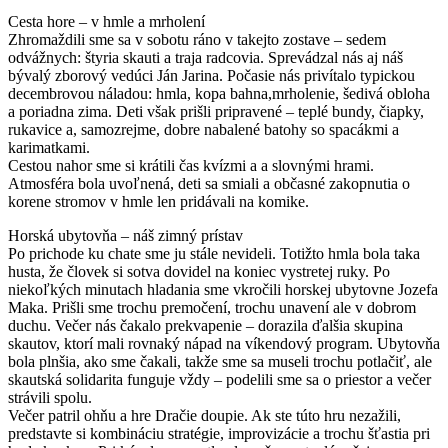
Cesta hore – v hmle a mrholení
Zhromaždili sme sa v sobotu ráno v takejto zostave – sedem
odvážnych: štyria skauti a traja radcovia. Sprevádzal nás aj náš
bývalý zborový vedúci Ján Jarina. Počasie nás privítalo typickou
decembrovou náladou: hmla, kopa bahna,mrholenie, šedivá obloha
a poriadna zima. Deti však prišli pripravené – teplé bundy, čiapky,
rukavice a, samozrejme, dobre nabalené batohy so spacákmi a
karimatkami.
Cestou nahor sme si krátili čas kvízmi a a slovnými hrami.
Atmosféra bola uvoľnená, deti sa smiali a občasné zakopnutia o
korene stromov v hmle len pridávali na komike.
Horská ubytovňa – náš zimný prístav
Po prichode ku chate sme ju stále nevideli. Totižto hmla bola taka
husta, že človek si sotva dovidel na koniec vystretej ruky. Po
niekoľkých minutach hladania sme vkročili horskej ubytovne Jozefa
Maka. Prišli sme trochu premočení, trochu unavení ale v dobrom
duchu. Večer nás čakalo prekvapenie – dorazila ďalšia skupina
skautov, ktorí mali rovnaký nápad na víkendový program. Ubytovňa
bola plnšia, ako sme čakali, takže sme sa museli trochu potlačiť, ale
skautská solidarita funguje vždy – podelili sme sa o priestor a večer
strávili spolu.
Večer patril ohňu a hre Dračie doupie. Ak ste túto hru nezažili,
predstavte si kombináciu stratégie, improvizácie a trochu šťastia pri