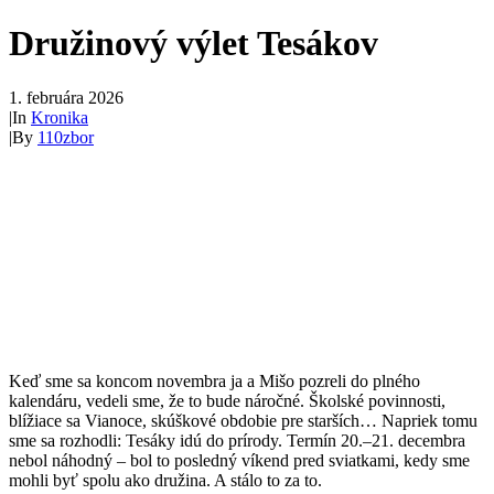
Družinový výlet Tesákov
1. februára 2026
|
In
Kronika
|
By
110zbor
Keď sme sa koncom novembra ja a Mišo pozreli do plného
kalendáru, vedeli sme, že to bude náročné. Školské povinnosti,
blížiace sa Vianoce, skúškové obdobie pre starších… Napriek tomu
sme sa rozhodli: Tesáky idú do prírody. Termín 20.–21. decembra
nebol náhodný – bol to posledný víkend pred sviatkami, kedy sme
mohli byť spolu ako družina. A stálo to za to.