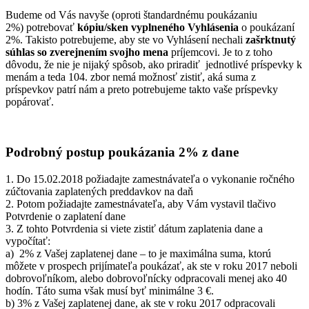
Budeme od Vás navyše (oproti štandardnému poukázaniu
2%) potrebovať
kópiu/sken vyplneného Vyhlásenia
o poukázaní
2%. Takisto potrebujeme, aby ste vo Vyhlásení nechali
zašrktnutý
súhlas so zverejnením svojho mena
príjemcovi. Je to z toho
dôvodu, že nie je nijaký spôsob, ako priradiť jednotlivé príspevky k
menám a teda 104. zbor nemá možnosť zistiť, aká suma z
príspevkov patrí nám a preto potrebujeme takto vaše príspevky
popárovať.
Podrobný postup poukázania 2% z dane
1. Do 15.02.2018 požiadajte zamestnávateľa o vykonanie ročného
zúčtovania zaplatených preddavkov na daň
2. Potom požiadajte zamestnávateľa, aby Vám vystavil tlačivo
Potvrdenie o zaplatení dane
3. Z tohto Potvrdenia si viete zistiť dátum zaplatenia dane a
vypočítať:
a) 2% z Vašej zaplatenej dane – to je maximálna suma, ktorú
môžete v prospech prijímateľa poukázať, ak ste v roku 2017 neboli
dobrovoľníkom, alebo dobrovoľnícky odpracovali menej ako 40
hodín. Táto suma však musí byť minimálne 3 €.
b) 3% z Vašej zaplatenej dane, ak ste v roku 2017 odpracovali