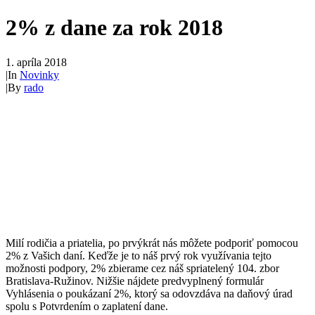
2% z dane za rok 2018
1. apríla 2018
|
In
Novinky
|
By
rado
Milí rodičia a priatelia, po prvýkrát nás môžete podporiť pomocou
2% z Vašich daní. Keďže je to náš prvý rok využívania tejto
možnosti podpory, 2% zbierame cez náš spriatelený 104. zbor
Bratislava-Ružinov. Nižšie nájdete predvyplnený formulár
Vyhlásenia o poukázaní 2%, ktorý sa odovzdáva na daňový úrad
spolu s Potvrdením o zaplatení dane.