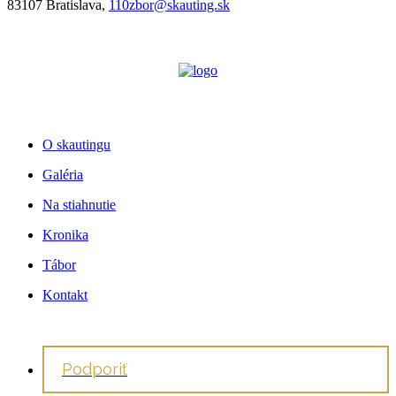
83107 Bratislava,
110zbor@skauting.sk
O skautingu
Galéria
Na stiahnutie
Kronika
Tábor
Kontakt
Podporiť