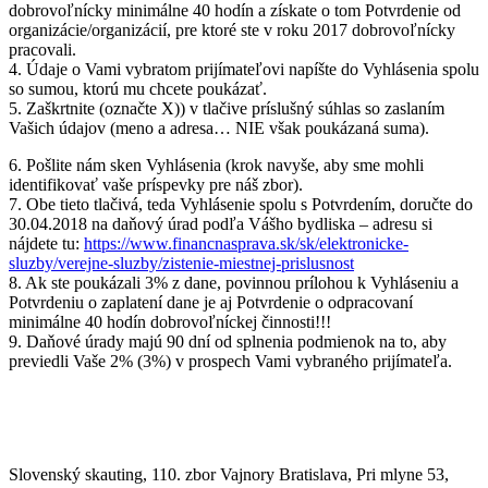
dobrovoľnícky minimálne 40 hodín a získate o tom Potvrdenie od
organizácie/organizácií, pre ktoré ste v roku 2017 dobrovoľnícky
pracovali.
4. Údaje o Vami vybratom prijímateľovi napíšte do Vyhlásenia spolu
so sumou, ktorú mu chcete poukázať.
5. Zaškrtnite (označte X)) v tlačive príslušný súhlas so zaslaním
Vašich údajov (meno a adresa… NIE však poukázaná suma).
6. Pošlite nám sken Vyhlásenia (krok navyše, aby sme mohli
identifikovať vaše príspevky pre náš zbor).
7. Obe tieto tlačivá, teda Vyhlásenie spolu s Potvrdením, doručte do
30.04.2018 na daňový úrad podľa Vášho bydliska – adresu si
nájdete tu:
https://www.financnasprava.sk/sk/elektronicke-
sluzby/verejne-sluzby/zistenie-miestnej-prislusnost
8. Ak ste poukázali 3% z dane, povinnou prílohou k Vyhláseniu a
Potvrdeniu o zaplatení dane je aj Potvrdenie o odpracovaní
minimálne 40 hodín dobrovoľníckej činnosti!!!
9. Daňové úrady majú 90 dní od splnenia podmienok na to, aby
previedli Vaše 2% (3%) v prospech Vami vybraného prijímateľa.
Slovenský skauting, 110. zbor Vajnory Bratislava, Pri mlyne 53,