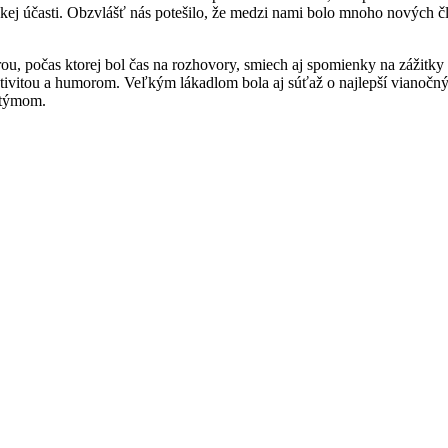
kej účasti. Obzvlášť nás potešilo, že medzi nami bolo mnoho nových čle
, počas ktorej bol čas na rozhovory, smiech aj spomienky na zážitky z
reativitou a humorom. Veľkým lákadlom bola aj súťaž o najlepší vianoč
stýmom.