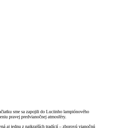
ačiatku sme sa zapojili do Luciinho lampiónového
eniu pravej predvianočnej atmosféry.
ná aj jednu z najkrajších tradícií – zborovú vianočnú