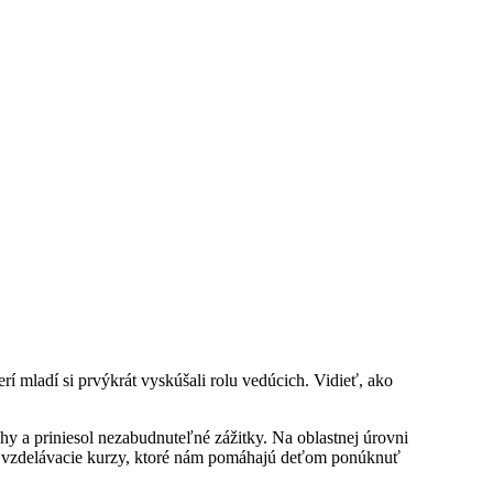
rí mladí si prvýkrát vyskúšali rolu vedúcich. Vidieť, ako
y a priniesol nezabudnuteľné zážitky. Na oblastnej úrovni
vali vzdelávacie kurzy, ktoré nám pomáhajú deťom ponúknuť