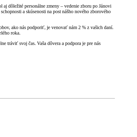
ol aj dôležité personálne zmeny – vedenie zboru po Jánovi
 schopnosti a skúsenosti na post nášho nového zborového
sobov, ako nás podporiť, je venovať nám 2 % z vašich daní.
elého roka.
e tráviť svoj čas. Vaša dôvera a podpora je pre nás