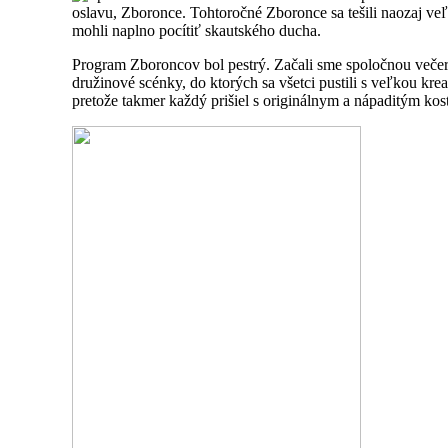
oslavu, Zboronce. Tohtoročné Zboronce sa tešili naozaj veľ
mohli naplno pocítiť skautského ducha.
Program Zboroncov bol pestrý. Začali sme spoločnou večerou
družinové scénky, do ktorých sa všetci pustili s veľkou k
pretože takmer každý prišiel s originálnym a nápaditým ko