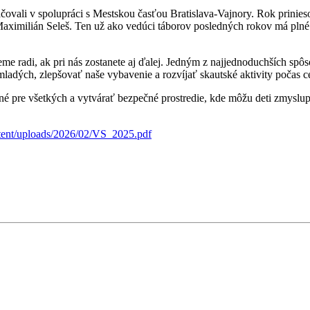
ačovali v spolupráci s Mestskou časťou Bratislava-Vajnory. Rok prinies
Maximilián Seleš. Ten už ako vedúci táborov posledných rokov má plné
me radi, ak pri nás zostanete aj ďalej. Jedným z najjednoduchších spô
ladých, zlepšovať naše vybavenie a rozvíjať skautské aktivity počas c
 pre všetkých a vytvárať bezpečné prostredie, kde môžu deti zmyslupln
ntent/uploads/2026/02/VS_2025.pdf