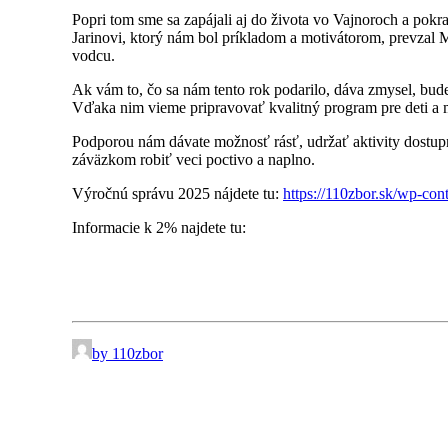
Popri tom sme sa zapájali aj do života vo Vajnoroch a pokr
Jarinovi, ktorý nám bol príkladom a motivátorom, prevzal 
vodcu.
Ak vám to, čo sa nám tento rok podarilo, dáva zmysel, bude
Vďaka nim vieme pripravovať kvalitný program pre deti a m
Podporou nám dávate možnosť rásť, udržať aktivity dostupné
záväzkom robiť veci poctivo a naplno.
Výročnú správu 2025 nájdete tu:
https://110zbor.sk/wp-co
Informacie k 2% najdete tu:
by 110zbor