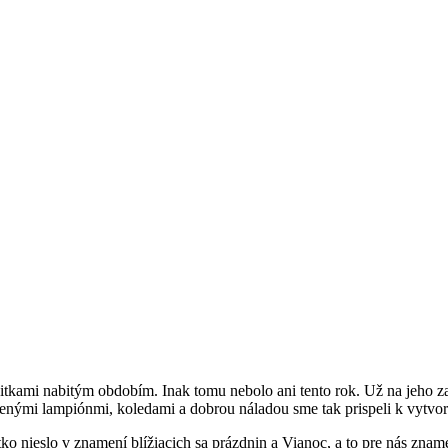
itkami nabitým obdobím. Inak tomu nebolo ani tento rok. Už na jeho z
tenými lampiónmi, koledami a dobrou náladou sme tak prispeli k vytvor
ko nieslo v znamení blížiacich sa prázdnin a Vianoc, a to pre nás zname