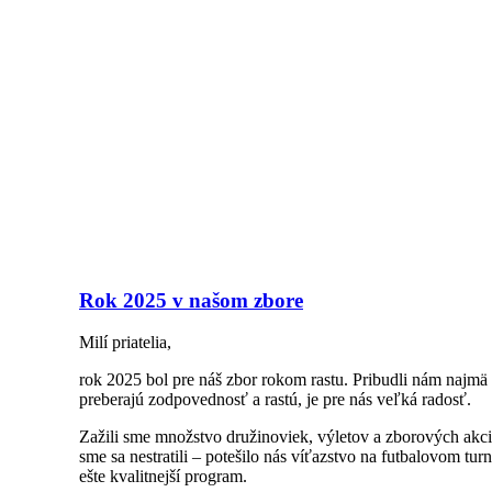
Rok 2025 v našom zbore
Milí priatelia,
rok 2025 bol pre náš zbor rokom rastu. Pribudli nám najmä n
preberajú zodpovednosť a rastú, je pre nás veľká radosť.
Zažili sme množstvo družinoviek, výletov a zborových akci
sme sa nestratili – potešilo nás víťazstvo na futbalovom t
ešte kvalitnejší program.