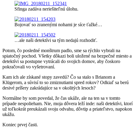
Sfinga zadáva neriešiteľnú úlohu.
Bojovať so zranenými nohami je síce ťažké…
…ale naši detektívi sa tým nedajú rozhodiť.
Potom, čo posledné monštrum padlo, sme sa rýchlo vybrali na
spiatočný pochod. Všetky dôkazi boli uložené na bezpečné miesto a
detektívi sa postupne vytrácali do svojich domov, aby čoskoro
pokračovali vo vyšetrovaní.
Kam ich ale získané stopy zavedú? Čo sa stalo s Brianom a
Klügerom, a súvisí to so zmiznutiami spred rokov? Odkiaľ sa berú
desivé príšery zakrádajúce sa v okolitých lesoch?
Normálne by som povedal, že čas ukáže, ale na ten sa v tomto
prípade nespolieham. Nie, moja dôvera leží inde: naši detektívi, ktorí
už toľkokrát preukázali svoju odvahu, dôvtip a priateľstvo, napokon
ukážu.
Koniec prvej časti.