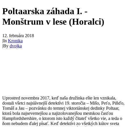
Poltaarska záhada I. -
Monštrum v lese (Horalci)
12. februára 2018
|
In
Kronika
|
By
dvojka
Uprostred novembra 2017, keď naša družinka ešte len vznikala,
dostali všetci najslávnejší detektívi 19. storočia – Mišo, Peťo, Piňďo,
Tomáš a Jau – pozvánku do temnej viktoriánskej dedinky Poltaar,
ktorá bola najsevernejšou a najizolovanejšou mestskou časťou
Hampfordshershire, o ktorom isto každý čitateľ všetko vie, a teda o
ňom nebudem ďalej písať. Keď detektívi zo všetkých kútov sveta