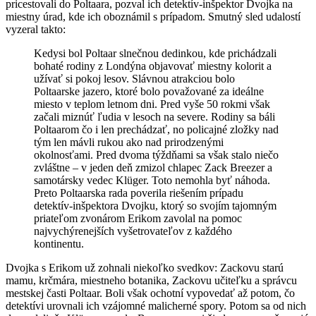
pricestovali do Poltaara, pozval ich detektív-inšpektor Dvojka na
miestny úrad, kde ich oboznámil s prípadom. Smutný sled udalostí
vyzeral takto:
Kedysi bol Poltaar slnečnou dedinkou, kde prichádzali
bohaté rodiny z Londýna objavovať miestny kolorit a
užívať si pokoj lesov. Slávnou atrakciou bolo
Poltaarske jazero, ktoré bolo považované za ideálne
miesto v teplom letnom dni. Pred vyše 50 rokmi však
začali miznúť ľudia v lesoch na severe. Rodiny sa báli
Poltaarom čo i len prechádzať, no policajné zložky nad
tým len mávli rukou ako nad prirodzenými
okolnosťami. Pred dvoma týždňami sa však stalo niečo
zvláštne – v jeden deň zmizol chlapec Zack Breezer a
samotársky vedec Klüger. Toto nemohla byť náhoda.
Preto Poltaarska rada poverila riešením prípadu
detektív-inšpektora Dvojku, ktorý so svojím tajomným
priateľom zvonárom Erikom zavolal na pomoc
najvychýrenejších vyšetrovateľov z každého
kontinentu.
Dvojka s Erikom už zohnali niekoľko svedkov: Zackovu starú
mamu, krčmára, miestneho botanika, Zackovu učiteľku a správcu
mestskej časti Poltaar. Boli však ochotní vypovedať až potom, čo
detektívi urovnali ich vzájomné malicherné spory. Potom sa od nich