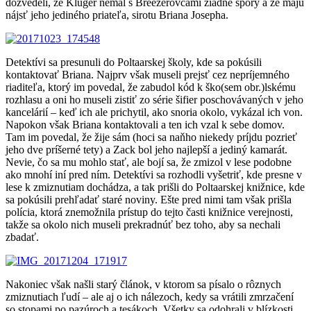
dozvedeli, že Klüger nemal s Breezerovcami žiadne spory a že majú
nájsť jeho jediného priateľa, sirotu Briana Josepha.
Detektívi sa presunuli do Poltaarskej školy, kde sa pokúsili
kontaktovať Briana. Najprv však museli prejsť cez nepríjemného
riaditeľa, ktorý im povedal, že zabudol kód k ško(sem obr.)lskému
rozhlasu a oni ho museli zistiť zo série šifier poschovávaných v jeho
kancelárií – keď ich ale prichytil, ako snoria okolo, vykázal ich von.
Napokon však Briana kontaktovali a ten ich vzal k sebe domov.
Tam im povedal, že žije sám (hoci sa naňho niekedy príjdu pozrieť
jeho dve príšerné tety) a Zack bol jeho najlepší a jediný kamarát.
Nevie, čo sa mu mohlo stať, ale bojí sa, že zmizol v lese podobne
ako mnohí iní pred ním. Detektívi sa rozhodli vyšetriť, kde presne v
lese k zmiznutiam dochádza, a tak prišli do Poltaarskej knižnice, kde
sa pokúsili prehľadať staré noviny. Ešte pred nimi tam však prišla
polícia, ktorá znemožnila prístup do tejto časti knižnice verejnosti,
takže sa okolo nich museli prekradnúť bez toho, aby sa nechali
zbadať.
Nakoniec však našli starý článok, v ktorom sa písalo o rôznych
zmiznutiach ľudí – ale aj o ich nálezoch, kedy sa vrátili zmrzačení
so stopami po pazúroch a tesákoch. Všetky sa odohrali v blízkosti