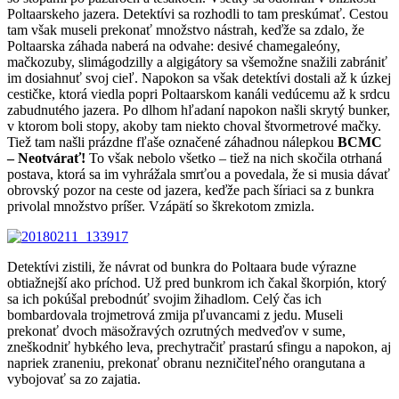
Poltaarskeho jazera. Detektívi sa rozhodli to tam preskúmať. Cestou
tam však museli prekonať množstvo nástrah, keďže sa zdalo, že
Poltaarska záhada naberá na odvahe: desivé chamegaleóny,
mačkozuby, slimágodzilly a algigátory sa všemožne snažili zabrániť
im dosiahnuť svoj cieľ. Napokon sa však detektívi dostali až k úzkej
cestičke, ktorá viedla popri Poltaarskom kanáli vedúcemu až k srdcu
zabudnutého jazera. Po dlhom hľadaní napokon našli skrytý bunker,
v ktorom boli stopy, akoby tam niekto choval štvormetrové mačky.
Tiež tam našli prázdne fľaše označené záhadnou nálepkou
BCMC
– Neotvárať!
To však nebolo všetko – tiež na nich skočila otrhaná
postava, ktorá sa im vyhrážala smrťou a povedala, že si musia dávať
obrovský pozor na ceste od jazera, keďže pach šíriaci sa z bunkra
privolal množstvo príšer. Vzápätí so škrekotom zmizla.
Detektívi zistili, že návrat od bunkra do Poltaara bude výrazne
obtiažnejší ako príchod. Už pred bunkrom ich čakal škorpión, ktorý
sa ich pokúšal prebodnúť svojim žihadlom. Celý čas ich
bombardovala trojmetrová zmija pľuvancami z jedu. Museli
prekonať dvoch mäsožravých ozrutných medveďov v sume,
zneškodniť hybkého leva, prechytračiť prastarú sfingu a napokon, aj
napriek zraneniu, prekonať obranu nezničiteľného orangutana a
vybojovať sa zo zajatia.