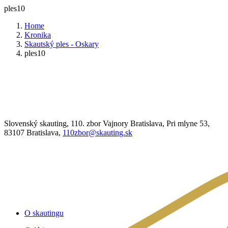
ples10
Home
Kronika
Skautský ples - Oskary
ples10
Slovenský skauting, 110. zbor Vajnory Bratislava, Pri mlyne 53,
83107 Bratislava,
110zbor@skauting.sk
O skautingu