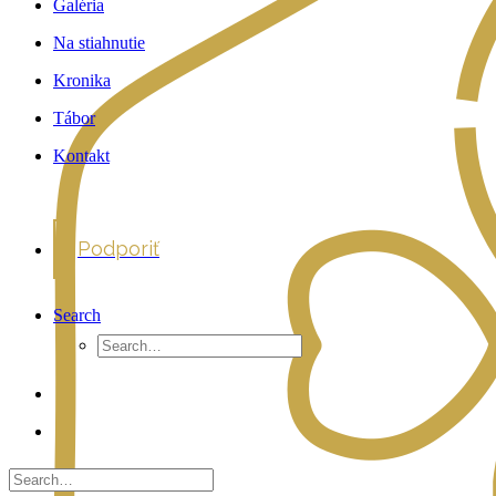
Galéria
Na stiahnutie
Kronika
Tábor
Kontakt
Podporiť
Search